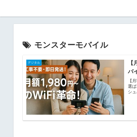
モンスターモバイル
【
デジタル
バ
【月
選ば
シュ