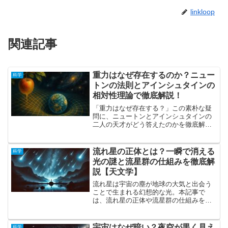
linkloop
関連記事
重力はなぜ存在するのか？ニュー
科学
トンの法則とアインシュタインの
相対性理論で徹底解説！
「重力はなぜ存在する？」この素朴な疑
問に、ニュートンとアインシュタインの
二人の天才がどう答えたのかを徹底解
説。万有引力という「力」から、一般相
対性理論が示す「時空の歪み」まで、宇
宙の根源的な謎を分かりやすく紐解きま
流れ星の正体とは？一瞬で消える
科学
す。
光の謎と流星群の仕組みを徹底解
説【天文学】
流れ星は宇宙の塵が地球の大気と出会う
ことで生まれる幻想的な光。本記事で
は、流れ星の正体や流星群の仕組みを詳
しく解説し、観測のポイントも紹介しま
す。夜空を彩る流れ星の魅力を科学的視
点で探りま
宇宙はなぜ暗い？夜空が黒く見え
科学