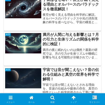
る理由とオルバースのパラドック
スを徹底解説！
夜空が暗く見える理由を科学的に解説。
オルバースのパラドックスや光の消失現
象の科学を述べながら、宇宙の構造と光
の傾向に関する最新の研究を紹介しま
す。
満月が人間に与える影響とは？月
科学
の引力と生体リズムの関係を科学
的に検証！
満月の夜に眠れないのは偶然？最新の研
究では、月の引力が生体リズムや睡眠に
影響を与える可能性が示唆されていま
す。古代の伝説と現代科学の視点から、
満月と人間の関係を徹底検証！
宇宙では音が聞こえない？音の伝
科学
わる仕組みと真空の世界を科学で
解明！
宇宙では音が聞こえないとされる理由
を、音波の仕組みや媒体の存在、真空の
特性といった科学的視点から丁寧に解
説。SF映画との違いや、宇宙に存在する
波動、聴覚化された宇宙の「音」につい
メニュー
ホーム
検索
トップ
サイドバー
ても紹介し、読者の好奇心を刺激しま
なぜ空は青いのか レイリー散乱
科学