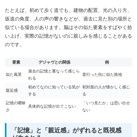
たとえば、初めて歩く道でも、建物の配置、光の入り方、
坂道の角度、人の声の響きなどが、過去に見た別の場所と
似ている場合があります。脳はその似た要素をすばやく拾
い上げ、実際の記憶がないのに親しみを感じることがある
のです。
要素
デジャヴとの関係
例
過去の記憶と重なって感じら
似た風景
昔行った街に似た路地
れる
初めてなのに知っている気が
初対面の人が懐かしく感じ
親近感
する
る
記憶の曖昧
「いつ見たか」は思い出せ
具体的な記憶が出てこない
さ
ない
「記憶」と「親近感」がずれると既視感